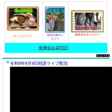
観音石仏ギャラリー
花手水屋ギャ
寺っこやブログ
ラリー
坐禅会お花日記
令和
8年8
月
9
日朝課ライブ配信