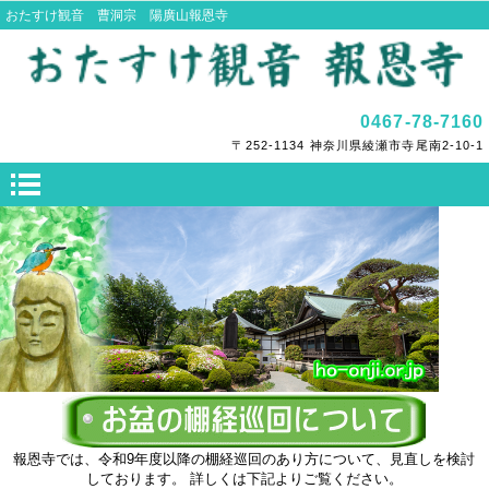
おたすけ観音 曹洞宗 陽廣山報恩寺
0467-78-7160
〒252-1134 神奈川県綾瀬市寺尾南2-10-1
報恩寺では、令和9年度以降の棚経巡回のあり方について、見直しを検討
しております。 詳しくは下記よりご覧ください。