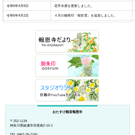
令和5年4月6日
花手水屋を更新しました。
令和5年4月2日
４月の御朱印「桜吹雪」を追加しました。
おたすけ観音報恩寺
〒252-1134
神奈川県綾瀬市寺尾南2-10-1
TEL 0467-78-7160