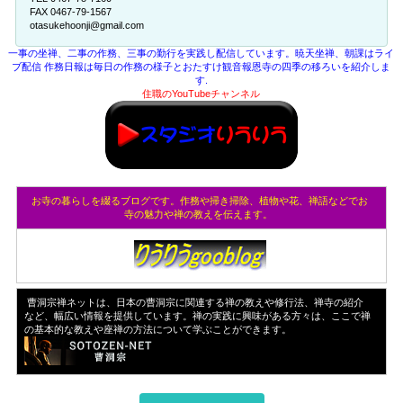
FAX 0467-79-1567
otasukehoonji@gmail.com
一事の坐禅、二事の作務、三事の勤行を実践し配信しています。暁天坐禅、朝課はライ
ブ配信 作務日報は毎日の作務の様子とおたすけ観音報恩寺の四季の移ろいを紹介しま
す.
住職のYouTubeチャンネル
お寺の暮らしを綴るブログです。作務や掃き掃除、植物や花、禅語などでお
寺の魅力や禅の教えを伝えます。
曹洞宗禅ネットは、日本の曹洞宗に関連する禅の教えや修行法、禅寺の紹介
など、幅広い情報を提供しています。禅の実践に興味がある方々は、ここで禅
の基本的な教えや座禅の方法について学ぶことができます。