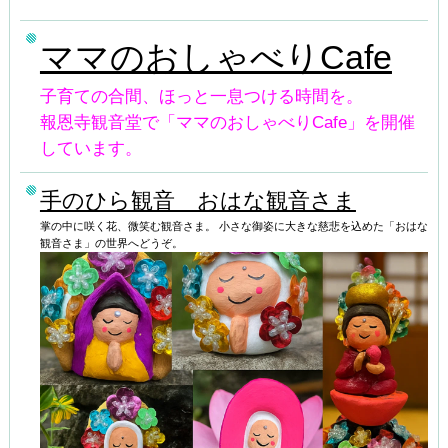
ママのおしゃべりCafe
子育ての合間、ほっと一息つける時間を。
報恩寺観音堂で「ママのおしゃべりCafe」を開催
しています。
手のひら観音 おはな観音さま
掌の中に咲く花、微笑む観音さま。 小さな御姿に大きな慈悲を込めた「おはな
観音さま」の世界へどうぞ。