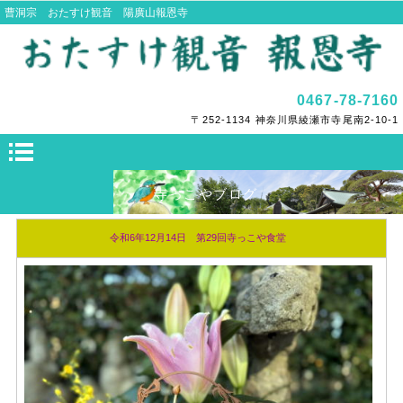
曹洞宗 おたすけ観音 陽廣山報恩寺
0467-78-7160
〒252-1134 神奈川県綾瀬市寺尾南2-10-1
寺っこやブログ
令和6年12月14日 第29回寺っこや食堂